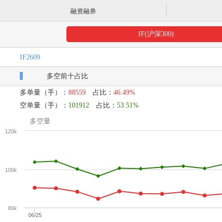
融资融券
IF(沪深300)
IF2609
多空前十占比
多单量（手）：
88559
占比：
46.49%
空单量（手）：
101912
占比：
53.51%
多空量
120k
100k
80k
06/25