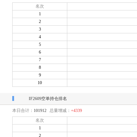
名次
1
2
3
4
5
6
7
8
9
10
IF2609空单持仓排名
本日合计：
101912
总量增减：
+4339
名次
1
2