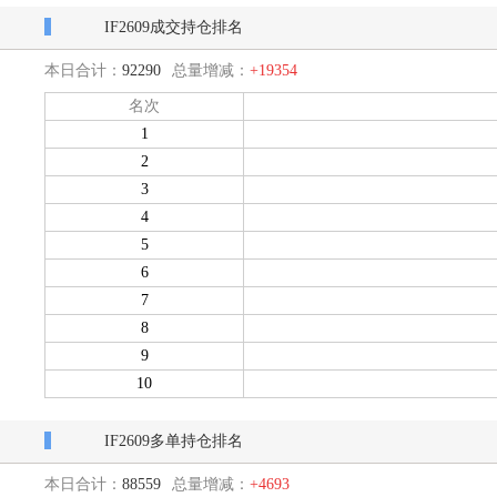
IF2609成交持仓排名
本日合计：
92290
总量增减：
+19354
名次
1
2
3
4
5
6
7
8
9
10
IF2609多单持仓排名
本日合计：
88559
总量增减：
+4693